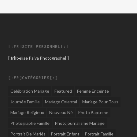
[:FR]SITE PERSONNEL[:]
[:fr]
Ibelise Paiva Photographe
[:]
[:FR]CATÉGORIES[:]
Célébration Mariage
Featured
Femme Enceinte
Journée Famille
Mariage Oriental
Mariage Pour Tous
Mariage Religieux
Nouveau Né
Photo Bapteme
Photographe Famille
Photojournalisme Mariage
Portrait De Mariés
Portrait Enfant
Portrait Famille