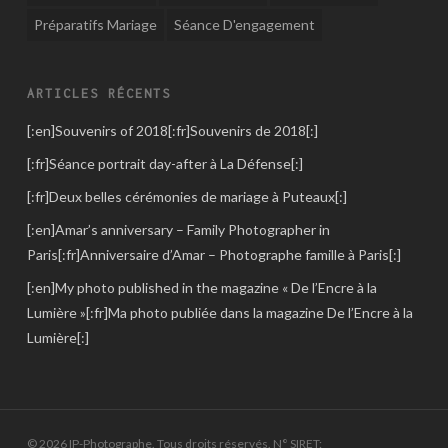
Préparatifs Mariage
Séance D'engagement
ARTICLES RÉCENTS
[:en]Souvenirs of 2018[:fr]Souvenirs de 2018[:]
[:fr]Séance portrait day-after à La Défense[:]
[:fr]Deux belles cérémonies de mariage à Puteaux[:]
[:en]Amar’s anniversary – Family Photographer in
Paris[:fr]Anniversaire d’Amar – Photographe famille à Paris[:]
[:en]My photo published in the magazine « De l’Encre à la
Lumière »[:fr]Ma photo publiée dans la magazine De l’Encre à la
Lumière[:]
© 2026 IP-Photographe. Tous droits réservés. N° SIRET: