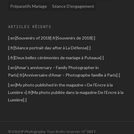
Préparatifs Mariage
Séance D'engagement
ARTICLES RÉCENTS
[:en]Souvenirs of 2018[:fr]Souvenirs de 2018[:]
[:fr]Séance portrait day-after à La Défense[:]
[:fr]Deux belles cérémonies de mariage à Puteaux[:]
[:en]Amar’s anniversary – Family Photographer in
Paris[:fr]Anniversaire d’Amar – Photographe famille à Paris[:]
[:en]My photo published in the magazine « De l’Encre à la
Lumière »[:fr]Ma photo publiée dans la magazine De l’Encre à la
Lumière[:]
© 2026 IP-Photographe. Tous droits réservés. N° SIRET: