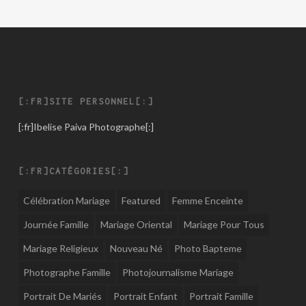
[:FR]SITE PERSONNEL[:]
[:fr]
Ibelise Paiva Photographe
[:]
[:FR]CATÉGORIES[:]
Célébration Mariage
Featured
Femme Enceinte
Journée Famille
Mariage Oriental
Mariage Pour Tous
Mariage Religieux
Nouveau Né
Photo Bapteme
Photographe Famille
Photojournalisme Mariage
Portrait De Mariés
Portrait Enfant
Portrait Famille