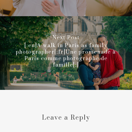
Next Post
[:en]A walk in Paris as family
photographer[:fr]Une promenade à
Paris comme photographe de
famille[:]
Leave a Reply