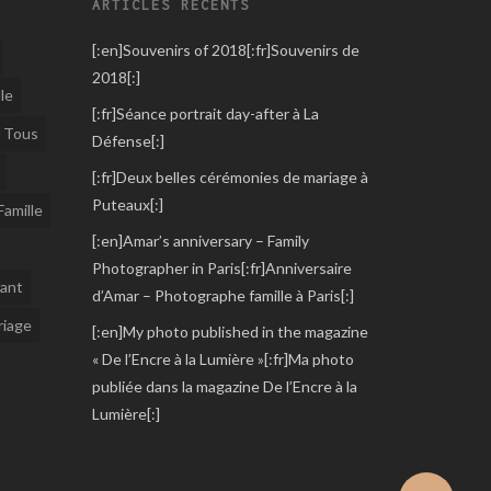
ARTICLES RÉCENTS
[:en]Souvenirs of 2018[:fr]Souvenirs de
2018[:]
le
[:fr]Séance portrait day-after à La
 Tous
Défense[:]
[:fr]Deux belles cérémonies de mariage à
Puteaux[:]
amille
[:en]Amar’s anniversary – Family
Photographer in Paris[:fr]Anniversaire
fant
d’Amar – Photographe famille à Paris[:]
riage
[:en]My photo published in the magazine
« De l’Encre à la Lumière »[:fr]Ma photo
publiée dans la magazine De l’Encre à la
Lumière[:]