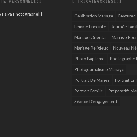
ITE PERSONNEL[:]
[:FR]CATÉGORIES[:]
se Paiva Photographe
[:]
Célébration Mariage
Featured
Femme Enceinte
Journée Famil
Mariage Oriental
Mariage Pour
Mariage Religieux
Nouveau Né
Photo Bapteme
Photographe F
Photojournalisme Mariage
Portrait De Mariés
Portrait En
Portrait Famille
Préparatifs Ma
Séance D'engagement