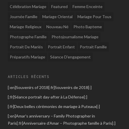
Célébration Mariage
Featured
Femme Enceinte
Journée Famille
Mariage Oriental
Mariage Pour Tous
Mariage Religieux
Nouveau Né
Photo Bapteme
Photographe Famille
Photojournalisme Mariage
Portrait De Mariés
Portrait Enfant
Portrait Famille
Préparatifs Mariage
Séance D'engagement
ARTICLES RÉCENTS
[:en]Souvenirs of 2018[:fr]Souvenirs de 2018[:]
[:fr]Séance portrait day-after à La Défense[:]
[:fr]Deux belles cérémonies de mariage à Puteaux[:]
[:en]Amar’s anniversary – Family Photographer in
Paris[:fr]Anniversaire d’Amar – Photographe famille à Paris[:]