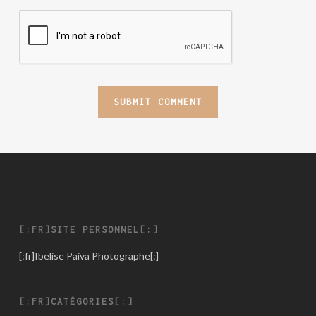
[:FR]SITE PERSONNEL[:]
[:fr]
Ibelise Paiva Photographe
[:]
[:FR]CATÉGORIES[:]