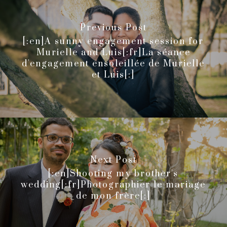
Previous Post
[:en]A sunny engagement session for
Murielle and Luis[:fr]La séance
d'engagement ensoleillée de Murielle
et Luis[:]
Next Post
[:en]Shooting my brother's
wedding[:fr]Photographier le mariage
de mon frère[:]