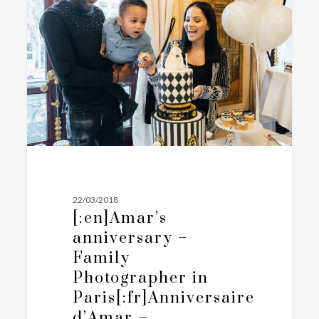
–
Family
Photographer
in
Paris[:fr]Anniversaire
d’Amar
–
Photographe
famille
à
Paris[:]
22/03/2018
[:en]Amar’s
anniversary –
Family
Photographer in
Paris[:fr]Anniversaire
d’Amar –