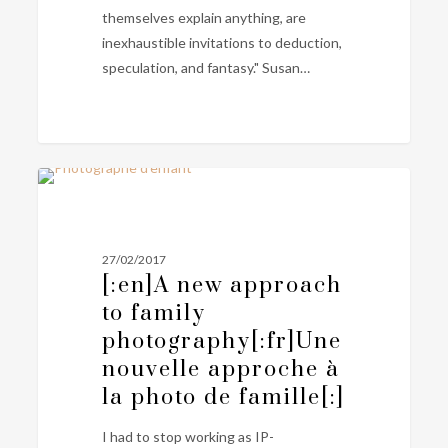
themselves explain anything, are
inexhaustible invitations to deduction,
speculation, and fantasy." Susan…
[:en]A
0
PHOTOGRAPHIE FAMILLE
new
approach
to
27/02/2017
family
[:en]A new approach
photography[:fr]Une
to family
nouvelle
photography[:fr]Une
approche
nouvelle approche à
à
la photo de famille[:]
la
photo
I had to stop working as IP-