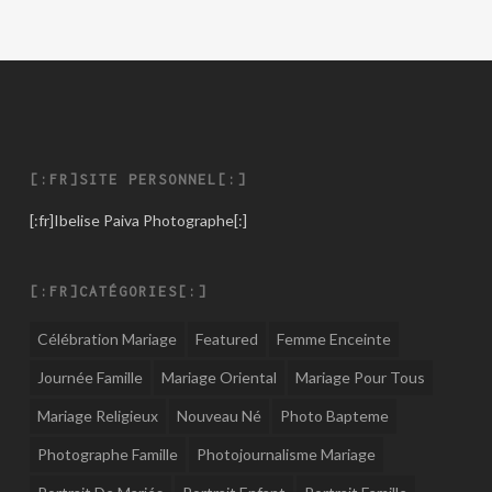
[:FR]SITE PERSONNEL[:]
[:fr]
Ibelise Paiva Photographe
[:]
[:FR]CATÉGORIES[:]
Célébration Mariage
Featured
Femme Enceinte
Journée Famille
Mariage Oriental
Mariage Pour Tous
Mariage Religieux
Nouveau Né
Photo Bapteme
Photographe Famille
Photojournalisme Mariage