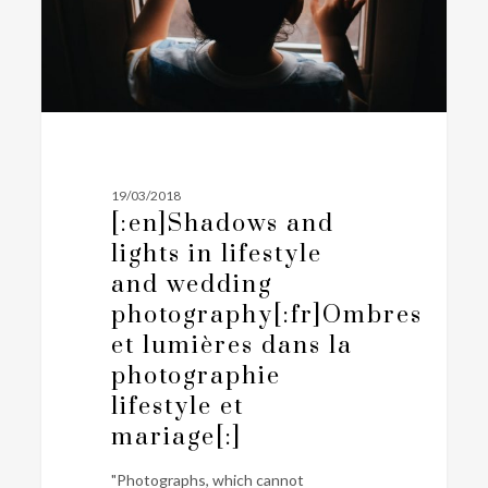
wedding
photography[:fr]Ombres
et
lumières
dans
la
photographie
19/03/2018
lifestyle
[:en]Shadows and
et
lights in lifestyle
mariage[:]
and wedding
photography[:fr]Ombres
et lumières dans la
photographie
lifestyle et
mariage[:]
"Photographs, which cannot