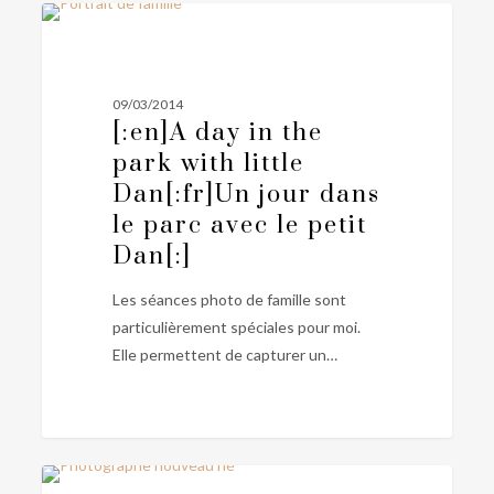
[:en]A
0
PHOTOGRAPHIE FAMILLE
day
in
the
09/03/2014
park
[:en]A day in the
with
park with little
little
Dan[:fr]Un jour dans
Dan[:fr]Un
le parc avec le petit
jour
Dan[:]
dans
le
Les séances photo de famille sont
parc
particulièrement spéciales pour moi.
avec
Elle permettent de capturer un…
le
petit
Dan[:]
[:en]Newborn
0