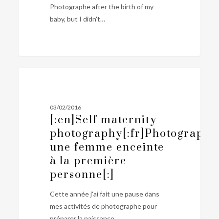
de
Photographe after the birth of my
famille[:]
baby, but I didn't…
[:en]Self
0
PERSONNEL
maternity
photography[:fr]Photographier
03/02/2016
une
[:en]Self maternity
femme
photography[:fr]Photographi
enceinte
une femme enceinte
à
à la première
la
première
personne[:]
personne[:]
Cette année j'ai fait une pause dans
mes activités de photographe pour
préparer la naissance…