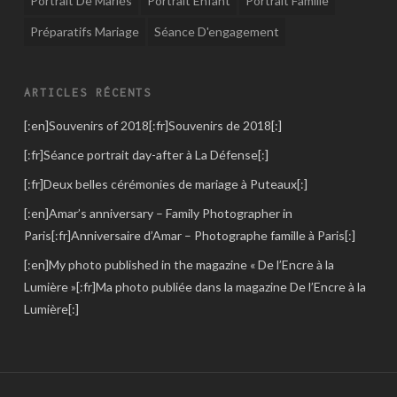
Portrait De Mariés
Portrait Enfant
Portrait Famille
Préparatifs Mariage
Séance D'engagement
ARTICLES RÉCENTS
[:en]Souvenirs of 2018[:fr]Souvenirs de 2018[:]
[:fr]Séance portrait day-after à La Défense[:]
[:fr]Deux belles cérémonies de mariage à Puteaux[:]
[:en]Amar’s anniversary – Family Photographer in
Paris[:fr]Anniversaire d’Amar – Photographe famille à Paris[:]
[:en]My photo published in the magazine « De l’Encre à la
Lumière »[:fr]Ma photo publiée dans la magazine De l’Encre à la
Lumière[:]