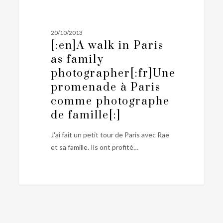
PHOTOGRAPHIE FAMILLE
walk
in
Paris
20/10/2013
as
[:en]A walk in Paris
family
as family
photographer[:fr]Une
photographer[:fr]Une
promenade
promenade à Paris
à
comme photographe
Paris
de famille[:]
comme
photographe
J'ai fait un petit tour de Paris avec Rae
de
et sa famille. Ils ont profité…
famille[:]