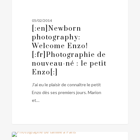
PHOTOGRAPHE NOUVEAU NÉ
photography:
Welcome
Enzo!
05/02/2014
[:fr]Photographie
[:en]Newborn
de
photography:
nouveau-
Welcome Enzo!
né
[:fr]Photographie de
:
nouveau-né : le petit
le
Enzo[:]
petit
Enzo[:]
J'ai eu le plaisir de connaître le petit
Enzo dès ses premiers jours. Marion
et…
[:en]A
0