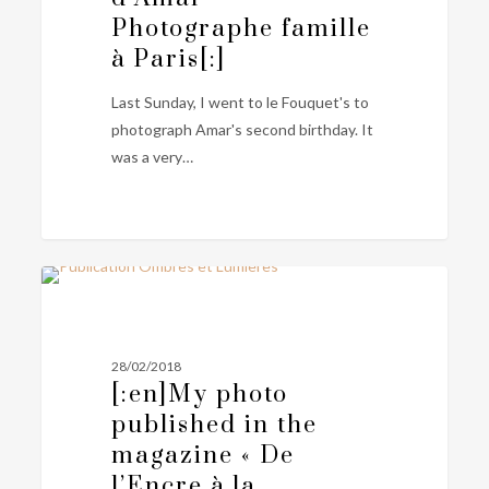
Photographe famille
à Paris[:]
Last Sunday, I went to le Fouquet's to
photograph Amar's second birthday. It
was a very…
[:en]My
0
PHOTOGRAPHIE FAMILLE
photo
published
in
28/02/2018
the
[:en]My photo
magazine
published in the
« De
magazine « De
l’Encre
l’Encre à la