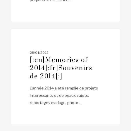
[:en]Memories
0
MARIAGE CIVIL
of
2014[:fr]Souvenirs
28/01/2015
de
[:en]Memories of
2014[:]
2014[:fr]Souvenirs
de 2014[:]
L'année 2014 a été remplie de projets
intéressants et de beaux sujets:
reportages mariage, photo…