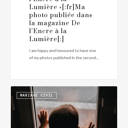
à
Lumière »[:fr]Ma
la
photo publiée dans
Lumière »[:fr]Ma
la magazine De
photo
l’Encre à la
publiée
dans
Lumière[:]
la
I am happy and honoured to have one
magazine
of my photos published in the second…
De
l’Encre
à
la
Lumière[:]
[:en]Shadows
0
MARIAGE CIVIL
and
lights
in
lifestyle
and