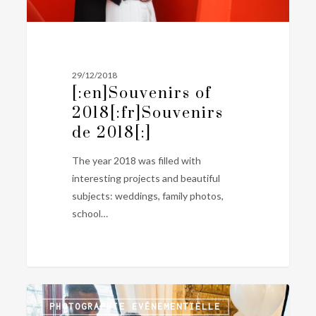
29/12/2018
[:en]Souvenirs of
2018[:fr]Souvenirs
de 2018[:]
The year 2018 was filled with
interesting projects and beautiful
subjects: weddings, family photos,
school…
[:en]Amar’s
0
PHOTOGRAPHIE EVÉNEMENTIELLE
anniversary