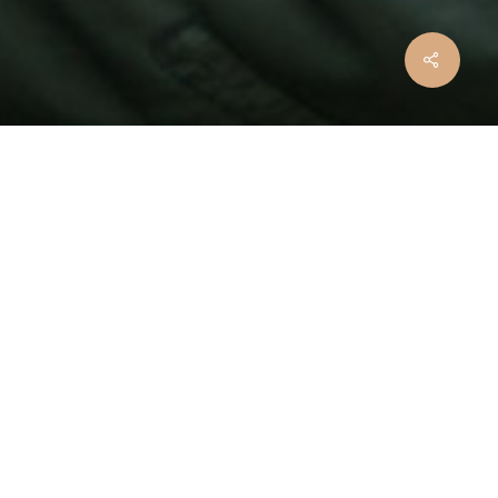
écifique de la dynamique familiale qui
r voir comment il était physiquement à une
s voir ensemble, voir la joie et la fierté des
moment magique dans la vie de cette famille.