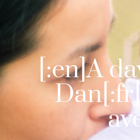
[:en]A day
Dan[:fr
ave