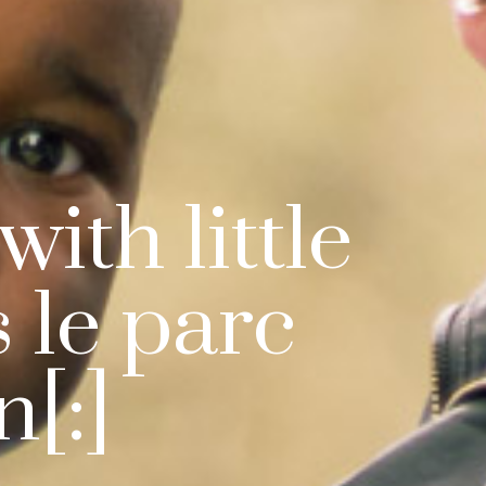
with little
 le parc
n[:]