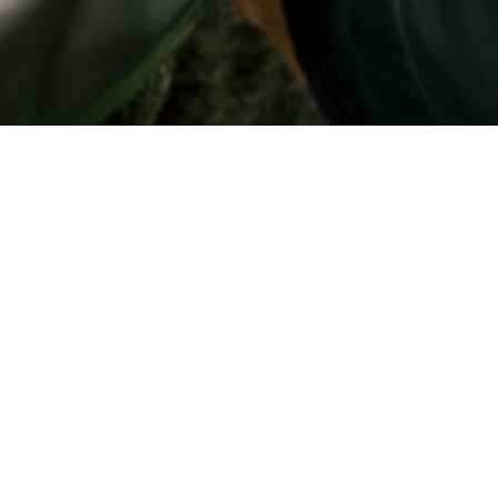
[:en]
[:fr]Les séances photo de famille sont parti
continue à évoluer tout le long de nos vies. 
certaine âge, mais aussi de capturer quel typ
Au moment de notre séance, cela faisait à pei
parents devant le charme indiscutable du pet
[:]