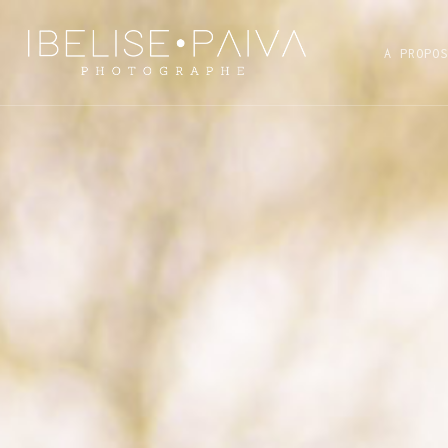
Skip
to
A PROPOS
main
content