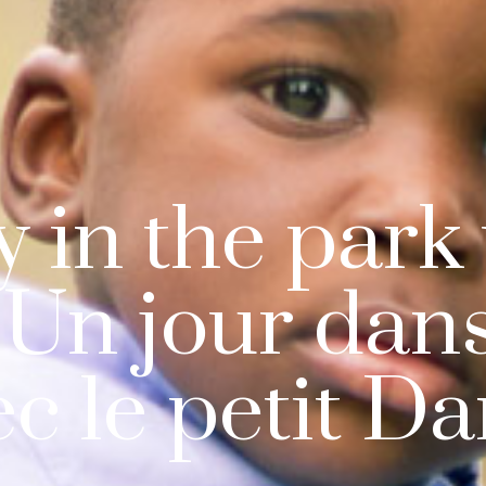
 in the park 
]Un jour dans
c le petit Da