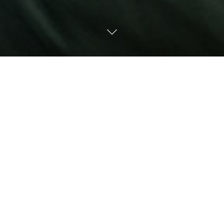
culièrement spéciales pour moi. Elle permettent de capturer un moment sp
Pour moi, il ne s’agit pas seulement de faire un portrait d’un enfant, pou
e de relation y avait entre les membres de la famille.
ne quelques mois que le petit Dan et ses parents s’étaient rencontrés. Le
it a été tout un privilège. J’espère que mes photos ont su capturer ce 