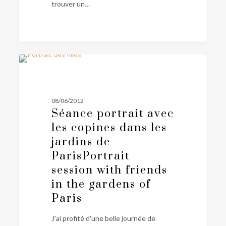
photography
trouver un…
Séance
0
PERSONNEL
portrait
avec
les
08/06/2012
copines
Séance portrait avec
dans
les copines dans les
les
jardins de
jardins
Paris
Portrait
de
session with friends
Paris
Portrait
in the gardens of
session
Paris
with
friends
J'ai profité d'une belle journée de
in