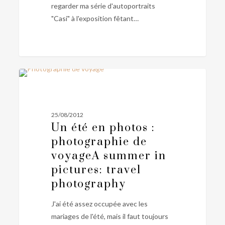
regarder ma série d'autoportraits
à
"Casi" à l'exposition fêtant…
l’exposition
fêtant
les
20
ans
Un
0
du
PERSONNEL
été
Centre
en
Iris[:]
photos
25/08/2012
:
Un été en photos :
photographie
photographie de
de
voyage
A summer in
voyage
A
pictures: travel
summer
photography
in
pictures:
J'ai été assez occupée avec les
travel
mariages de l'été, mais il faut toujours