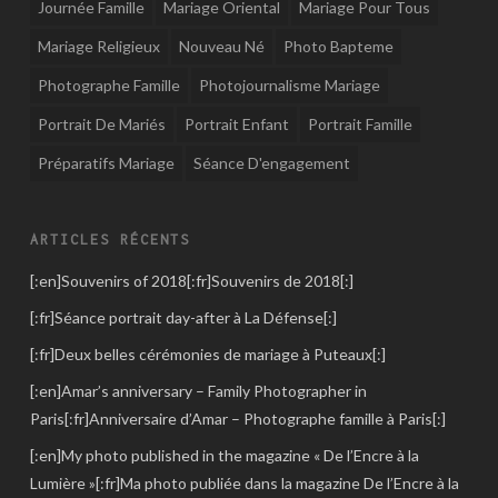
Journée Famille
Mariage Oriental
Mariage Pour Tous
Mariage Religieux
Nouveau Né
Photo Bapteme
Photographe Famille
Photojournalisme Mariage
Portrait De Mariés
Portrait Enfant
Portrait Famille
Préparatifs Mariage
Séance D'engagement
ARTICLES RÉCENTS
[:en]Souvenirs of 2018[:fr]Souvenirs de 2018[:]
[:fr]Séance portrait day-after à La Défense[:]
[:fr]Deux belles cérémonies de mariage à Puteaux[:]
[:en]Amar’s anniversary – Family Photographer in
Paris[:fr]Anniversaire d’Amar – Photographe famille à Paris[:]
[:en]My photo published in the magazine « De l’Encre à la
Lumière »[:fr]Ma photo publiée dans la magazine De l’Encre à la