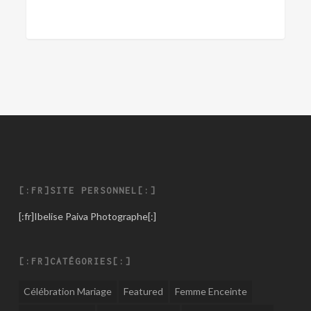
year,
one
photo
per
day
[:FR]SITE PERSONNEL[:]
[:fr]
Ibelise Paiva Photographe
[:]
[:FR]CATÉGORIES[:]
Célébration Mariage
Featured
Femme Enceinte