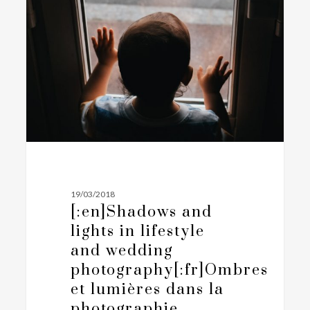
lights
in
lifestyle
and
wedding
photography[:fr]Ombres
et
lumières
dans
la
photographie
19/03/2018
lifestyle
[:en]Shadows and
et
lights in lifestyle
mariage[:]
and wedding
photography[:fr]Ombres
et lumières dans la
photographie