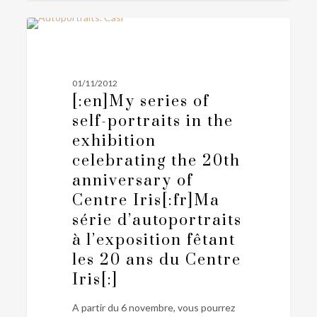
[:en]My
0
PERSONNEL
series
of
self-
01/11/2012
portraits
[:en]My series of
in
self-portraits in the
the
exhibition
exhibition
celebrating the 20th
celebrating
anniversary of
the
Centre Iris[:fr]Ma
20th
série d’autoportraits
anniversary
à l’exposition fêtant
of
Centre
les 20 ans du Centre
Iris[:fr]Ma
Iris[:]
série
A partir du 6 novembre, vous pourrez
d’autoportraits