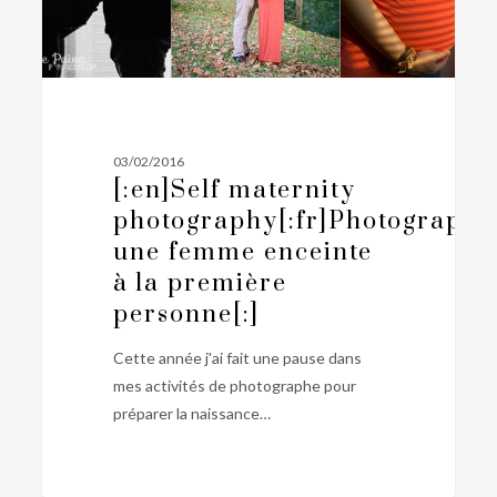
la
première
personne[:]
03/02/2016
[:en]Self maternity
photography[:fr]Photographi
une femme enceinte
à la première
personne[:]
Cette année j'ai fait une pause dans
mes activités de photographe pour
préparer la naissance…