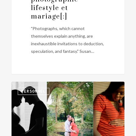
lifestyle et
mariage[:]
"Photographs, which cannot
themselves explain anything, are
inexhaustible invitations to deduction,
speculation, and fantasy." Susan…
[:en]Self
0
PERSONNEL
maternity
photography[:fr]Photographier
une
femme
enceinte
à