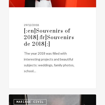
29/12/2018
[:en]Souvenirs of
2018[:fr]Souvenirs
de 2018[:]
The year 2018 was filled with
interesting projects and beautiful
subjects: weddings, family photos,
school…
[:en]Shadows
0
MARIAGE CIVIL
and