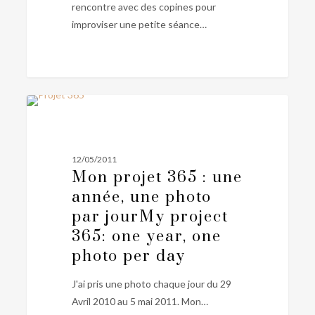
rencontre avec des copines pour
the
improviser une petite séance…
gardens
of
Paris
Mon
0
PERSONNEL
projet
365
:
12/05/2011
une
Mon projet 365 : une
année,
année, une photo
une
par jour
My project
photo
365: one year, one
par
photo per day
jour
My
project
J'ai pris une photo chaque jour du 29
365:
Avril 2010 au 5 mai 2011. Mon…
one