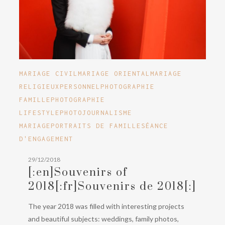
[:en]Souvenirs
MARIAGE CIVIL
MARIAGE ORIENTAL
MARIAGE
of
RELIGIEUX
PERSONNEL
PHOTOGRAPHIE
2018[:fr]Souvenirs
FAMILLE
PHOTOGRAPHIE
de
LIFESTYLE
PHOTOJOURNALISME
2018[:]
MARIAGE
PORTRAITS DE FAMILLE
SÉANCE
D'ENGAGEMENT
29/12/2018
[:en]Souvenirs of
2018[:fr]Souvenirs de 2018[:]
The year 2018 was filled with interesting projects
and beautiful subjects: weddings, family photos,