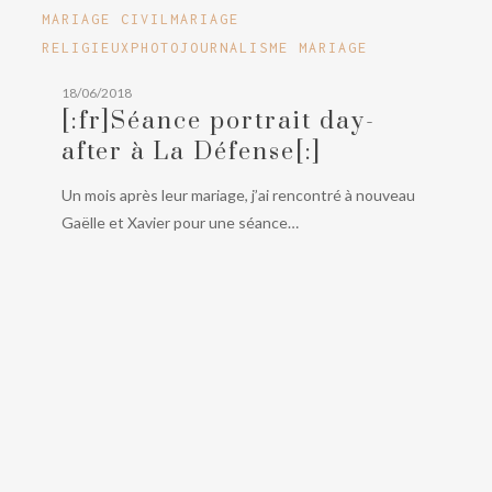
[:fr]Séance
MARIAGE CIVIL
MARIAGE
portrait
RELIGIEUX
PHOTOJOURNALISME MARIAGE
day-
18/06/2018
after
[:fr]Séance portrait day-
à
after à La Défense[:]
La
Défense[:]
Un mois après leur mariage, j’ai rencontré à nouveau
Gaëlle et Xavier pour une séance…