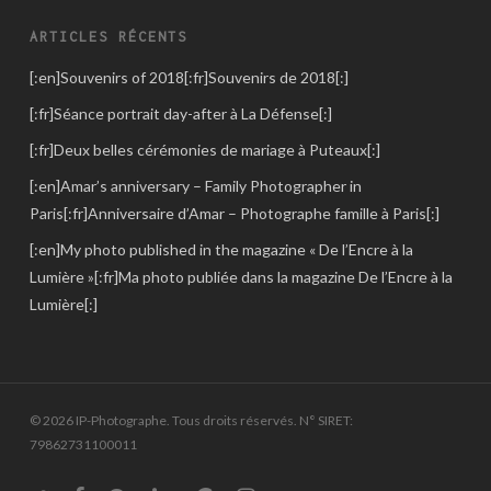
ARTICLES RÉCENTS
[:en]Souvenirs of 2018[:fr]Souvenirs de 2018[:]
[:fr]Séance portrait day-after à La Défense[:]
[:fr]Deux belles cérémonies de mariage à Puteaux[:]
[:en]Amar’s anniversary – Family Photographer in
Paris[:fr]Anniversaire d’Amar – Photographe famille à Paris[:]
[:en]My photo published in the magazine « De l’Encre à la
Lumière »[:fr]Ma photo publiée dans la magazine De l’Encre à la
Lumière[:]
© 2026 IP-Photographe. Tous droits réservés. N° SIRET:
79862731100011