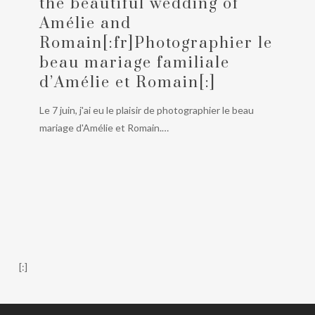
the beautiful wedding of
beautiful
Amélie and
wedding
Romain[:fr]Photographier le
of
Amélie
beau mariage familiale
and
d’Amélie et Romain[:]
Romain[:fr]Photographier
Le 7 juin, j'ai eu le plaisir de photographier le beau
le
mariage d'Amélie et Romain.…
beau
mariage
familiale
d’Amélie
et
Romain[:]
[:]