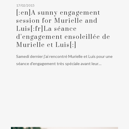
17/02/2015
session
[:en]A sunny engagement
for
session for Murielle and
Murielle
Luis[:fr]La séance
and
d’engagement ensoleillée de
Luis[:fr]La
séance
Murielle et Luis[:]
d’engagement
Samedi dernier j'ai rencontré Murielle et Luis pour une
ensoleillée
séance d'engagement très spéciale avant leur…
de
Murielle
et
Luis[:]