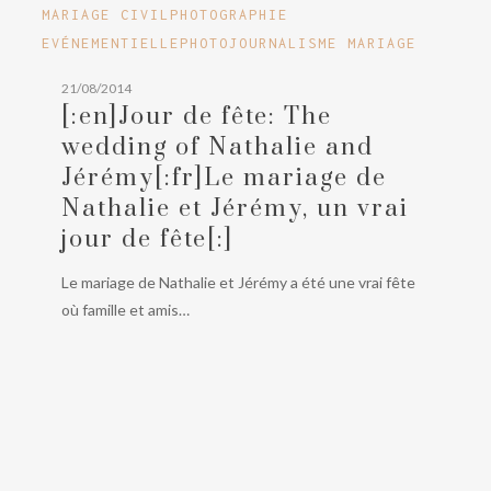
[:en]Jour
MARIAGE CIVIL
PHOTOGRAPHIE
de
EVÉNEMENTIELLE
PHOTOJOURNALISME MARIAGE
fête:
21/08/2014
The
[:en]Jour de fête: The
wedding
wedding of Nathalie and
of
Jérémy[:fr]Le mariage de
Nathalie
Nathalie et Jérémy, un vrai
and
Jérémy[:fr]Le
jour de fête[:]
mariage
Le mariage de Nathalie et Jérémy a été une vrai fête
de
où famille et amis…
Nathalie
et
Jérémy,
un
vrai
jour
de