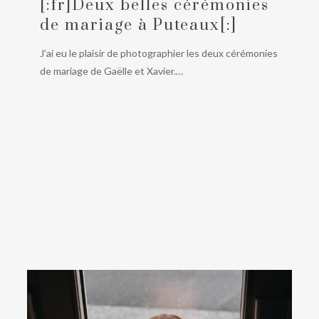
[:fr]Deux belles cérémonies
à
de mariage à Puteaux[:]
Puteaux[:]
J’ai eu le plaisir de photographier les deux cérémonies
de mariage de Gaëlle et Xavier.…