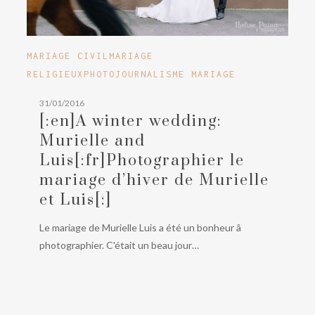
[:en]A
MARIAGE CIVIL
MARIAGE
winter
RELIGIEUX
PHOTOJOURNALISME MARIAGE
wedding:
31/01/2016
Murielle
[:en]A winter wedding:
and
Murielle and
Luis[:fr]Photographier
Luis[:fr]Photographier le
le
mariage d’hiver de Murielle
mariage
d’hiver
et Luis[:]
de
Le mariage de Murielle Luis a été un bonheur â
Murielle
photographier. C'était un beau jour…
et
Luis[:]