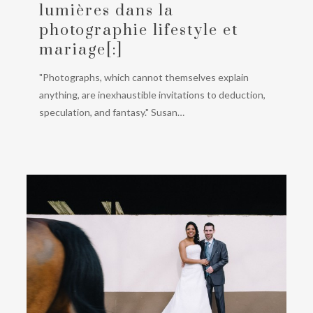
dans
lumières dans la
la
photographie lifestyle et
photographie
mariage[:]
lifestyle
et
"Photographs, which cannot themselves explain
mariage[:]
anything, are inexhaustible invitations to deduction,
speculation, and fantasy." Susan…