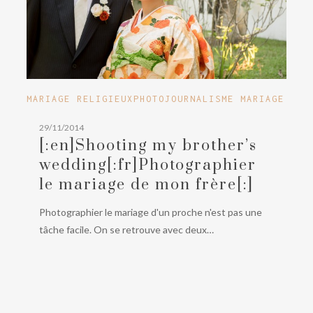
[:en]Shooting
MARIAGE RELIGIEUX
PHOTOJOURNALISME MARIAGE
my
29/11/2014
brother’s
[:en]Shooting my brother’s
wedding[:fr]Photographier
wedding[:fr]Photographier
le
le mariage de mon frère[:]
mariage
de
Photographier le mariage d'un proche n'est pas une
mon
tâche facile. On se retrouve avec deux…
frère[:]